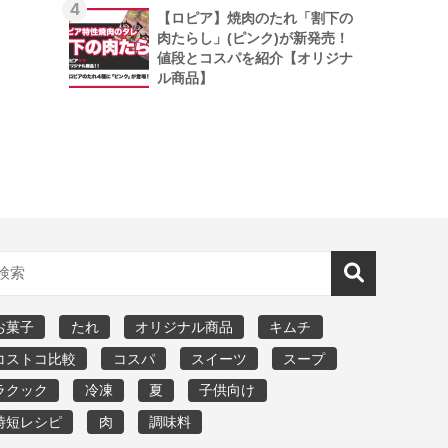
4
【ロピア】焼肉のたれ「割下の
肉たらし」(ピンク)が新発売！
値段とコスパを紹介【オリジナ
ル商品】
お菓子
たれ
オリジナル商品
キムチ
コストコ比較
コスパ
スイーツ
スープ
ラクック
冷凍
夏
子供向け
時短レシピ
肉
調味料