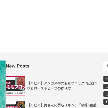
New Posts
【ロピア】アンガス牛のももブロック肉とは？
味とローストビーフの作り方
【ロピア】黄さんの手造りキムチ「珍味5種盛