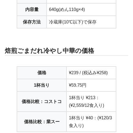
内容量
640g(めん110g×4)
保存方法
冷蔵庫(10℃以下)で保存
焙煎ごまだれ冷やし中華の価格
価格
¥239 / (税込み¥258)
1杯当り
¥59.75円
1杯当り ¥213：
価格比較：コストコ
(¥2,559/12食入り)
1杯当り ¥40：(¥120/3
価格比較：業スー
食入り)