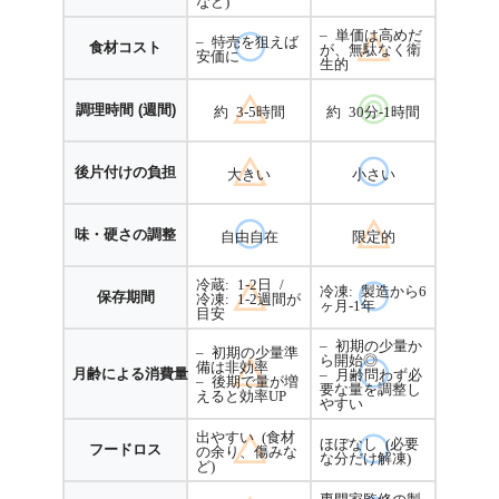
など)
– 単価は高めだ
– 特売を狙えば
食材コスト
が、無駄なく衛
安価に
生的
調理時間 (週間)
約 3-5時間
約 30分-1時間
後片付けの負担
大きい
小さい
味・硬さの調整
自由自在
限定的
冷蔵: 1-2日 /
冷凍: 製造から6
保存期間
冷凍: 1-2週間が
ヶ月-1年
目安
– 初期の少量か
– 初期の少量準
ら開始◎
備は非効率
月齢による消費量
– 月齢問わず必
– 後期で量が増
要な量を調整し
えると効率UP
やすい
出やすい (食材
ほぼなし (必要
フードロス
の余り、傷みな
な分だけ解凍)
ど)
専門家監修の製