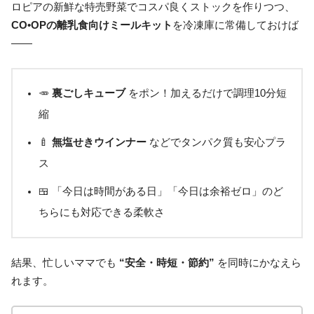
ロピアの新鮮な特売野菜でコスパ良くストックを作りつつ、
CO•OPの離乳食向けミールキット
を冷凍庫に常備しておけば
――
🥕
裏ごしキューブ
をポン！加えるだけで調理10分短
縮
🍼
無塩せきウインナー
などでタンパク質も安心プラ
ス
🍱 「今日は時間がある日」「今日は余裕ゼロ」のど
ちらにも対応できる柔軟さ
結果、忙しいママでも
“安全・時短・節約”
を同時にかなえら
れます。