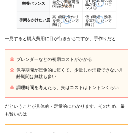
自分で調整可能
栄養バランス
品が多く、バラ
(知識が必要)
ンス◎
高 (離乳食作り
低 (時短・効率
手間をかけたい度
を楽しみたい方
を重視したい方
向け)
向け)
一見すると購入費用に目が行きがちですが、手作りだと
ブレンダーなどの初期コストがかかる
保存期間が圧倒的に短くて、少量しか消費できない月
齢期間は無駄も多い
調理時間を考えたら、実はコストはトントンくらい
だということが具体的・定量的にわかります。そのため、最
も賢いのは