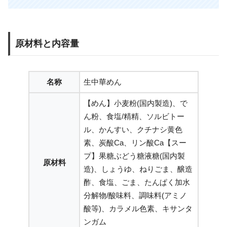
原材料と内容量
名称
生中華めん
【めん】小麦粉(国内製造)、で
ん粉、食塩/精精、ソルビトー
ル、かんすい、クチナシ黄色
素、炭酸Ca、リン酸Ca【スー
プ】果糖ぶどう糖液糖(国内製
原材料
造)、しょうゆ、ねりごま、醸造
酢、食塩、ごま、たんぱく加水
分解物/酸味料、調味料(アミノ
酸等)、カラメル色素、キサンタ
ンガム