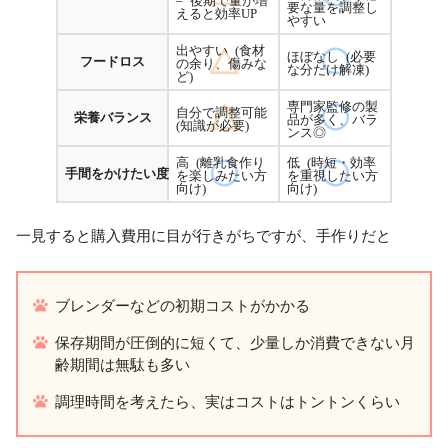
要な量を調整し
えると効率UP
やすい
出やすい (食材
ほぼなし (必要
フードロス
の余り、傷みな
な分だけ解凍)
ど)
専門家監修の製
自分で調整可能
栄養バランス
品が多く、バラ
(知識が必要)
ンス◎
高 (離乳食作り
低 (時短・効率
手間をかけたい度
を楽しみたい方
を重視したい方
向け)
向け)
一見すると購入費用に目が行きがちですが、手作りだと
ブレンダーなどの初期コストがかかる
保存期間が圧倒的に短くて、少量しか消費できない月
齢期間は無駄も多い
調理時間を考えたら、実はコストはトントンくらい