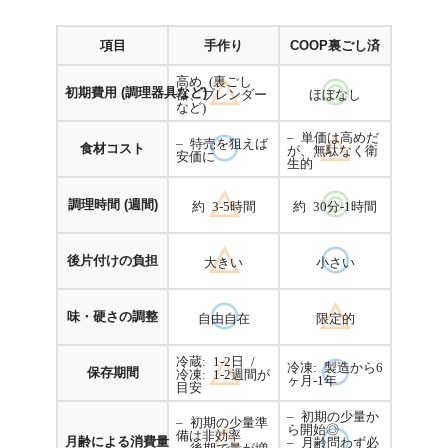
項目
手作り
COOP裏ごし済
高め (裏ごし
初期費用 (調理器具など)
器、ブレンダー
ほぼなし
など)
– 単価は高めだ
– 特売を狙えば
食材コスト
が、無駄なく衛
安価に
生的
調理時間 (週間)
約 3-5時間
約 30分-1時間
後片付けの負担
大きい
小さい
味・硬さの調整
自由自在
限定的
冷蔵: 1-2日 /
冷凍: 製造から6
保存期間
冷凍: 1-2週間が
ヶ月-1年
目安
– 初期の少量か
– 初期の少量準
ら開始◎
備は非効率
月齢による消費量
– 月齢問わず必
– 後期で量が増