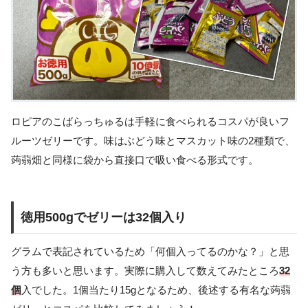
ロピアのこばらっちゅるは手軽に食べられるコスパが良いフ
ルーツゼリーです。味はぶどう味とマスカット味の2種類で、
蒟蒻畑と同様に袋から直接口で吸い食べる形式です。
徳用500gでゼリーは32個入り
グラムで表記されているため「何個入ってるのかな？」と思
う方も多いと思います。実際に購入して数えてみたところ
32
個
入でした。1個当たり15gとなるため、後述する有名な蒟蒻