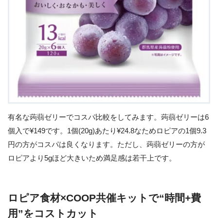
有名な蒟蒻ゼリーでコスパ比較をしてみます。蒟蒻ゼリーは6
個入で¥149です。1個(20g)あたり¥24.8なためロピアの1個9.3
円の方がコスパは良くなります。ただし、蒟蒻ゼリーの方が
ロピアより5gほど大きいため満足感は若干上です。
ロピア食材×COOP共催キットで“時間+費
用”をコストカット