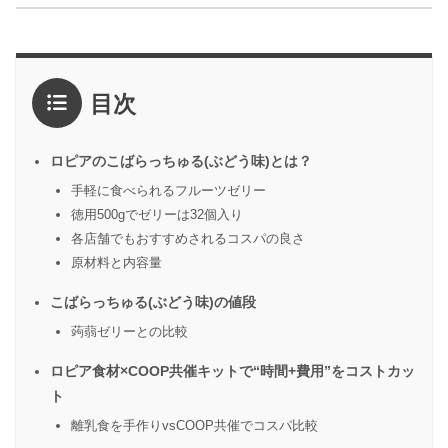
目次
ロピアのこばらっちゅる(ぶどう味)とは？
手軽に食べられるフルーツゼリー
徳用500gでゼリーは32個入り
各店舗でもおすすめされるコスパの良さ
原材料と内容量
こばらっちゅる(ぶどう味)の値段
蒟蒻ゼリーとの比較
ロピア食材×COOP共催キットで“時間+費用”をコストカッ
ト
離乳食を手作りvsCOOP共催でコスパ比較