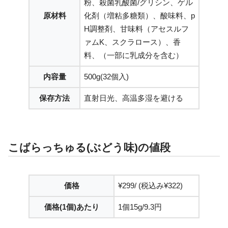
粉、殺菌乳酸菌/グリシン、ゲル
原材料
化剤（増粘多糖類）、酸味料、p
H調整剤、甘味料（アセスルフ
ァムK、スクラロース）、香
料、（一部に乳成分を含む）
内容量
500g(32個入)
保存方法
直射日光、高温多湿を避ける
こばらっちゅる(ぶどう味)の値段
価格
¥299/ (税込み¥322)
価格(1個)あたり
1個15g/9.3円