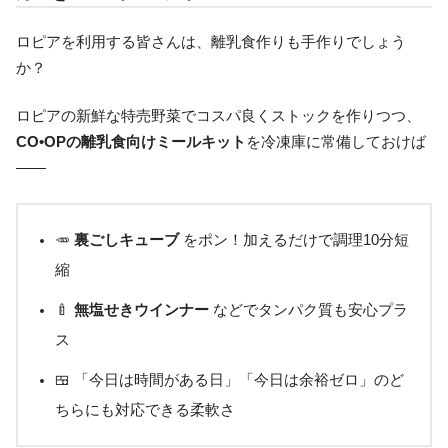
ロピアを利用する皆さんは、離乳食作りも手作りでしょう
か？
ロピアの新鮮な特売野菜でコスパ良くストックを作りつつ、
CO•OPの離乳食向けミールキット
を冷凍庫に常備しておけば
――
🥕
裏ごしキューブ
をポン！加えるだけで調理10分短
縮
🍼
無塩せきウインナー
などでタンパク質も安心プラ
ス
🍱 「今日は時間がある日」「今日は余裕ゼロ」のど
ちらにも対応できる柔軟さ