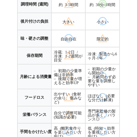
調理時間 (週間)
約 3-5時間
約 30分-1時間
後片付けの負担
大きい
小さい
味・硬さの調整
自由自在
限定的
冷蔵: 1-2日 /
冷凍: 製造から6
保存期間
冷凍: 1-2週間が
ヶ月-1年
目安
– 初期の少量か
– 初期の少量準
ら開始◎
備は非効率
月齢による消費量
– 月齢問わず必
– 後期で量が増
要な量を調整し
えると効率UP
やすい
出やすい (食材
ほぼなし (必要
フードロス
の余り、傷みな
な分だけ解凍)
ど)
専門家監修の製
自分で調整可能
栄養バランス
品が多く、バラ
(知識が必要)
ンス◎
高 (離乳食作り
低 (時短・効率
手間をかけたい度
を楽しみたい方
を重視したい方
向け)
向け)