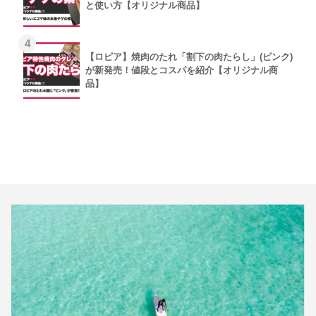
と使い方【オリジナル商品】
4
【ロピア】焼肉のたれ「割下の肉たらし」(ピンク)
が新発売！値段とコスパを紹介【オリジナル商
品】