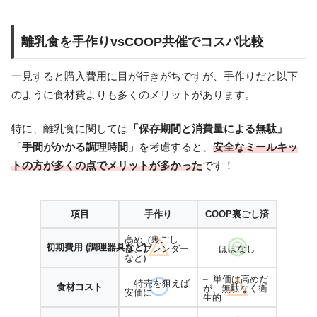
離乳食を手作りvsCOOP共催でコスパ比較
一見すると購入費用に目が行きがちですが、手作りだと以下
のように食材費よりも多くのメリットがあります。
特に、離乳食に関しては
「保存期間と消費量による無駄」
「手間がかかる調理時間」
を考慮すると、
安全なミールキッ
トの方が多くの点でメリットが多かった
です！
項目
手作り
COOP裏ごし済
高め (裏ごし
初期費用 (調理器具など)
器、ブレンダー
ほぼなし
など)
– 単価は高めだ
– 特売を狙えば
食材コスト
が、無駄なく衛
安価に
生的